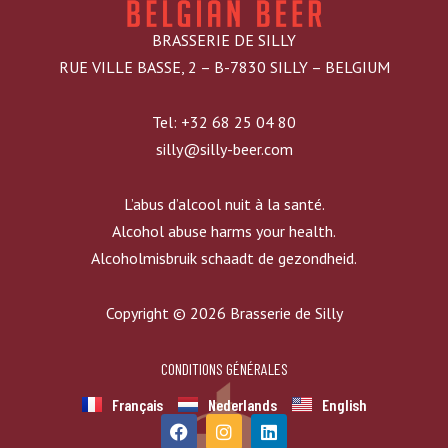
BRASSERIE DE SILLY
RUE VILLE BASSE, 2 – B-7830 SILLY – BELGIUM
Tel: +32 68 25 04 80
silly@silly-beer.com
L’abus d’alcool nuit à la santé.
Alcohol abuse harms your health.
Alcoholmisbruik schaadt de gezondheid.
Copyright © 2026 Brasserie de Silly
CONDITIONS GÉNÉRALES
Français
Nederlands
English
F
I
L
a
n
i