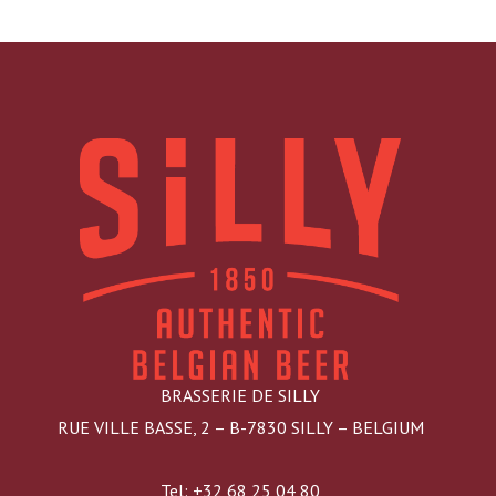
Silly Blanche: Licht, Troebel en Vol Smaak. Waarom
is Dit Bier een Zomerklassieker?
1 augustus 2024