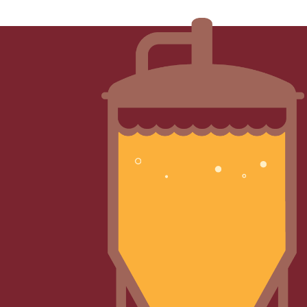
Session IPA: het perfecte bier voor hopliefhebbers,
maar wat maakt het anders dan traditionele IPA’s?
19 september 2024