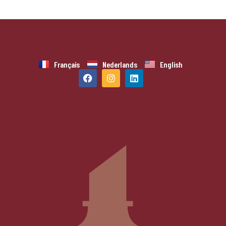
De beste voedsel- en biercombinaties voor uw
zomerse barbecues
5 juli 2024