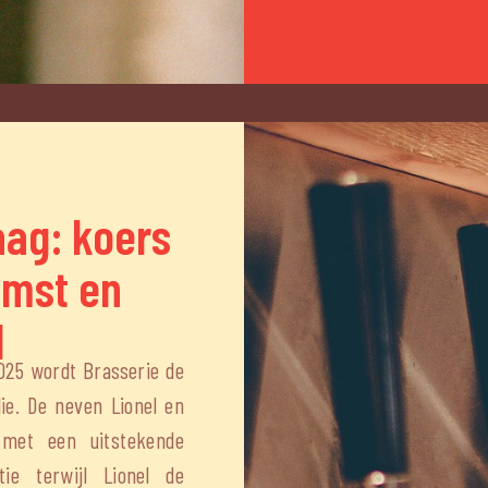
aag: koers
omst en
d
2025 wordt Brasserie de
lie. De neven Lionel en
met een uitstekende
ie terwijl Lionel de