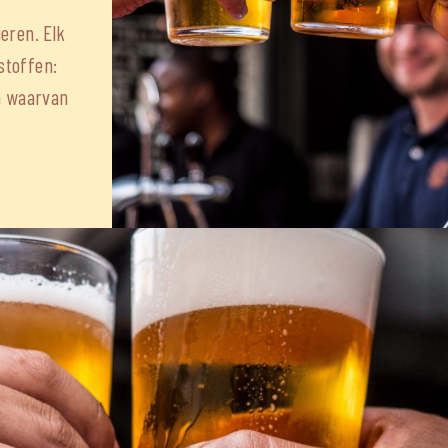
eren. Elk
stoffen:
en waarvan