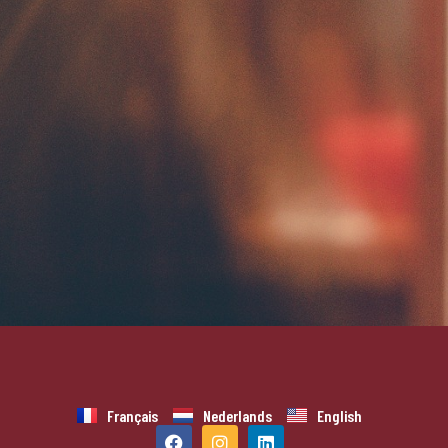
Français
Nederlands
English
F
I
L