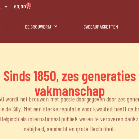
R
0
Panier
€
0,00
L
N
N
DE BROUWERIJ
CADEAUPAKKETTEN
Sinds 1850, zes generaties
vakmanschap
50 wordt het brouwen met passie doorgegeven door zes gener
ie de Silly. Met een sterke reputatie voor kwaliteit heeft de b
Belgisch als internationaal publiek weten te veroveren dankz
nabijheid, aandacht en grote flexibiliteit.