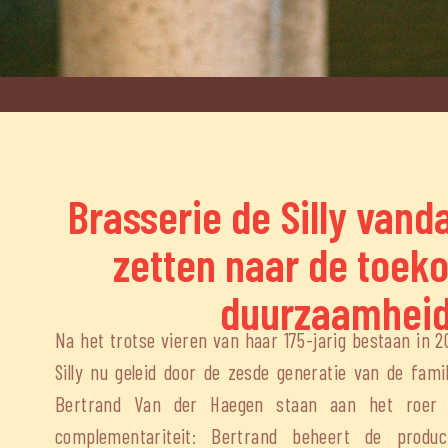
Brasserie de Silly vand
zetten naar de toek
duurzaamhei
Na het trotse vieren van haar 175-jarig bestaan in 
Silly nu geleid door de zesde generatie van de fami
Bertrand Van der Haegen staan aan het roer 
complementariteit: Bertrand beheert de product