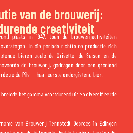
utie van de brouwerij:
durende creativiteit
ond plaats in 1947, toen de brouwerijactiviteiten
j overstegen. In die periode richtte de productie zich
istende bieren zoals de Grisette, de Saison en de
noveerde de brouwerij, gedragen door een groeiend
rde ze de Pils — haar eerste ondergistend bier.
a breidde het gamma voortdurend uit en diversifieerde
name van Brouwerij Tennstedt Decroes in Edingen
egratie van de befaamde Double Enghien-bierfamilie