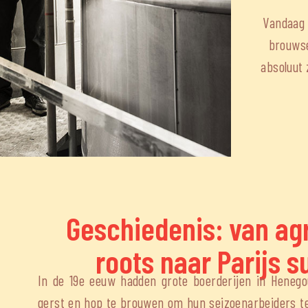
Vandaag 
brouwse
absoluut 
Geschiedenis: van ag
roots naar Parijs 
In de 19e eeuw hadden grote boerderijen in Hene
gerst en hop te brouwen om hun seizoenarbeiders te 