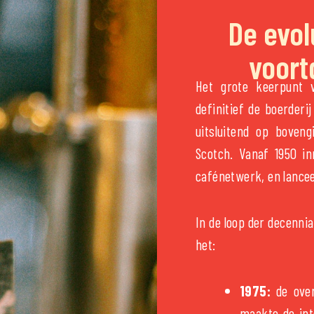
De evol
voort
Het grote keerpunt v
definitief de boerderi
uitsluitend op boveng
Scotch. Vanaf 1950 in
cafénetwerk, en lancee
In de loop der decenni
het:
1975:
de over
maakte de int