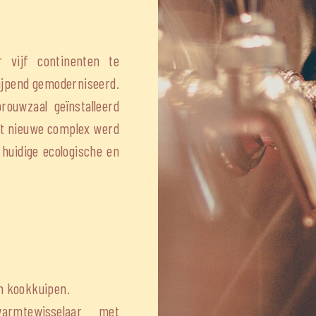
 vijf continenten te
ijpend gemoderniseerd.
ouwzaal geïnstalleerd
it nieuwe complex werd
huidige ecologische en
n kookkuipen.
rmtewisselaar met