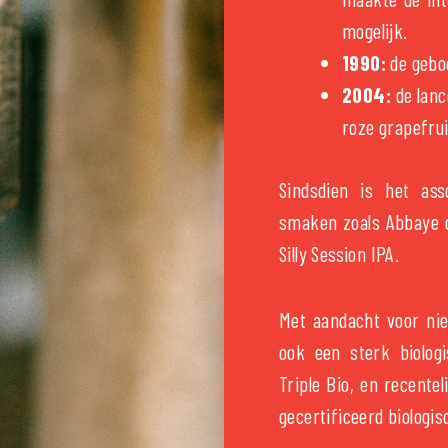
mogelijk.
1990:
de geboo
2004:
de lanc
roze grapefrui
Sindsdien is het ass
smaken zoals Abbaye de
Silly Session IPA.
Met aandacht voor ni
ook een sterk biologi
Triple Bio, en recentel
gecertificeerd biologisc