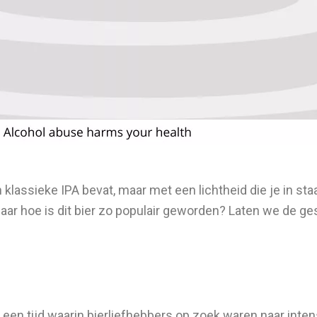
 klassieke IPA bevat, maar met een lichtheid die je in staa
Maar hoe is dit bier zo populair geworden? Laten we de g
n een tijd waarin bierliefhebbers op zoek waren naar in