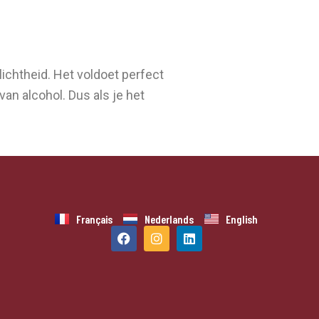
lichtheid. Het voldoet perfect
n alcohol. Dus als je het
Français
Nederlands
English
F
I
L
a
n
i
c
s
n
e
t
k
b
a
e
o
g
d
o
r
i