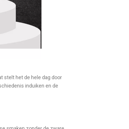
t stelt het de hele dag door
eschiedenis induiken en de
tense smaken zonder de zware