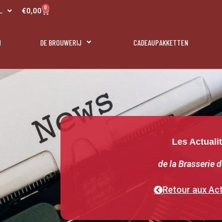
R
0
Panier
€
0,00
L
N
N
DE BROUWERIJ
CADEAUPAKKETTEN
Les Actuali
de la Brasserie d
Retour aux Act