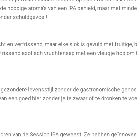
de hoppige aroma’s van een IPA behield, maar met minder 
onder schuldgevoel!
licht en verfrissend, maar elke slok is gevuld met fruitige
erfrissend exotisch vruchtensap met een vleugje hop om h
gezondere levensstijl zonder de gastronomische genoe
en van een goed bier zonder je te zwaar of te dronken te voe
toren van de Session IPA geweest. Ze hebben geïnnoveer