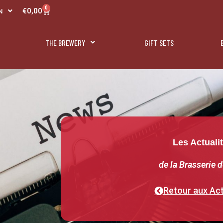
R
0
Panier
€
0,00
N
L
THE BREWERY
GIFT SETS
Les Actuali
de la Brasserie d
Retour aux Act