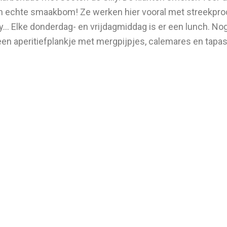
Een echte smaakbom! Ze werken hier vooral met streekpro
illy… Elke donderdag- en vrijdagmiddag is er een lunch. Nog
een aperitiefplankje met mergpijpjes, calemares en tapas e