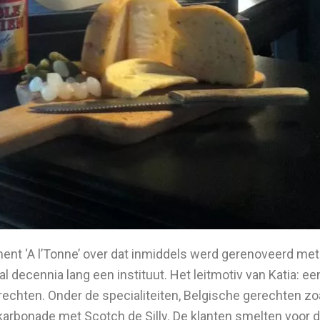
ent ‘A l’Tonne’ over dat inmiddels werd gerenoveerd met
s al decennia lang een instituut. Het leitmotiv van Katia: 
chten. Onder de specialiteiten, Belgische gerechten zoa
arbonade met Scotch de Silly. De klanten smelten voor 