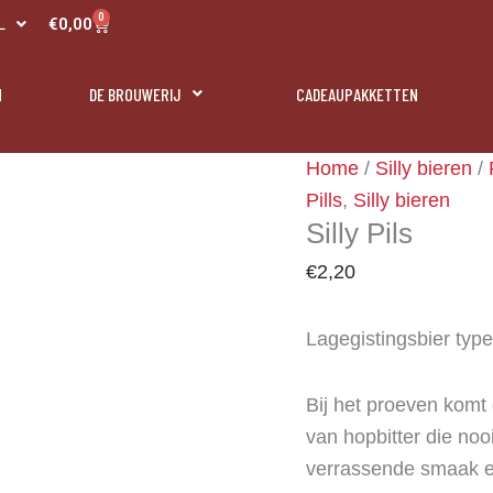
R
0
Panier
€
0,00
L
N
N
DE BROUWERIJ
CADEAUPAKKETTEN
Silly
Home
/
Silly bieren
/
Pils
Pills
,
Silly bieren
Silly Pils
aantal
€
2,20
Lagegistingsbier type 
Bij het proeven komt
van hopbitter die no
verrassende smaak en