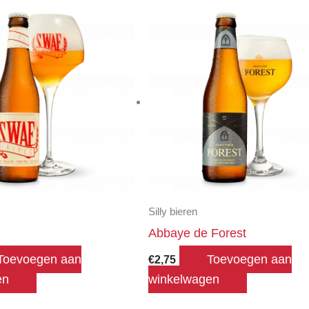
Silly bieren
Abbaye de Forest
Toevoegen aan
Toevoegen aan
€
2,75
en
winkelwagen