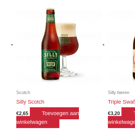
Scotch
Silly bieren
Silly Scotch
Triple Swaf
Toevoegen aan
€
2,65
€
3,20
winkelwagen
winkelwag