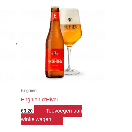
Enghien
Enghien d’Hiver
Toevoegen aan
€
3,20
winkelwagen