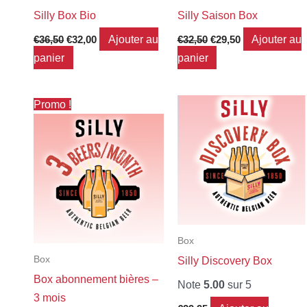
Silly Box Bio
Silly Saison Box
Ajouter au
Ajouter au
€
36,50
€
32,00
€
32,50
€
29,50
panier
panier
Le
Le
Promo !
prix
prix
initial
actuel
était :
est :
€96,00.
€84,00.
Box
Box
Silly Discovery Box
Box abonnement bières –
Note
5.00
sur 5
3 mois