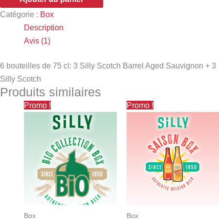
Catégorie :
Box
Description
Avis (1)
6 bouteilles de 75 cl: 3 Silly Scotch Barrel Aged Sauvignon + 3
Silly Scotch
Produits similaires
Le
Le
Le
Le
Promo !
Promo !
prix
prix
prix
prix
initial
actuel
initial
actuel
était :
est :
était :
est :
€36,50.
€32,00.
€32,50.
€29,50.
Box
Box