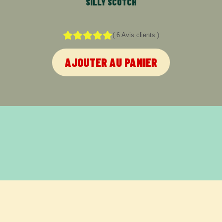
SILLY SCOTCH
(
6
Avis clients
)
AJOUTER AU PANIER