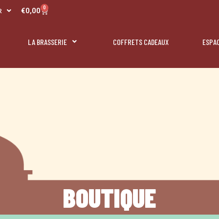
L
0
Panier
€
0,00
R
N
LA BRASSERIE
COFFRETS CADEAUX
ESPA
BOUTIQUE