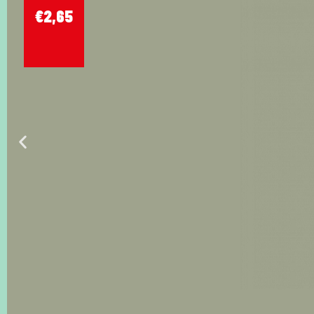
€
2,65