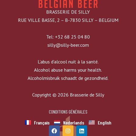
BRASSERIE DE SILLY
RUE VILLE BASSE, 2 – B-7830 SILLY – BELGIUM
Tel: +32 68 25 04 80
silly@silly-beer.com
L’abus d’alcool nuit à la santé.
Alcohol abuse harms your health.
Alcoholmisbruik schaadt de gezondheid.
Copyright © 2026 Brasserie de Silly
CONDITIONS GÉNÉRALES
Français
Nederlands
English
F
I
L
a
n
i