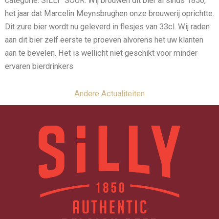
categorie: SILLY SOUR. Wij brouwen dit bier al sinds 1850,
het jaar dat Marcelin Meynsbrughen onze brouwerij oprichtte.
Dit zure bier wordt nu geleverd in flesjes van 33cl. Wij raden
aan dit bier zelf eerste te proeven alvorens het uw klanten
aan te bevelen. Het is wellicht niet geschikt voor minder
ervaren bierdrinkers
Andere Actualiteiten