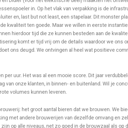
 Didier (voor het elektrische deel) maakten het ontwerp 
ssenspoeler in. Op het vlak van verpakking is de infras
ter en, last but not least, een stapelaar. Dit monster plaa
t de kwaliteit ten goede. Maar we willen in eerste instan
nen hierdoor tijd die ze kunnen besteden aan de kwaliteit
isering komt er tijd vrij om de details waardoor we ons 
 doet ons deugd. We ontvingen al heel wat positieve com
ssen per uur. Het was al een mooie score. Dit jaar verdubb
 van onze klanten, in binnen- en buitenland. Wil je conc
grote volumes kunnen leveren.
brouwerij: het groot aantal bieren dat we brouwen. We bi
gelijking met andere brouwerijen van dezelfde omvang en z
zijn op alle niveaus, net zo goed in de brouwzaal als op d