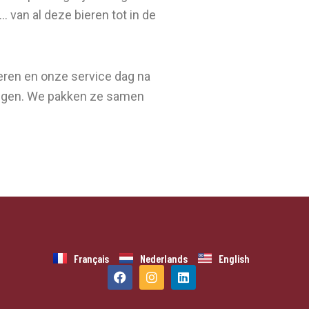
 van al deze bieren tot in de
ieren en onze service dag na
agingen. We pakken ze samen
Français
Nederlands
English
F
I
L
a
n
i
c
s
n
e
t
k