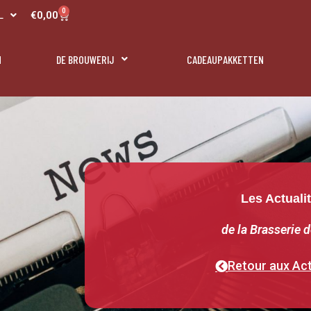
R
0
Panier
€
0,00
L
N
N
DE BROUWERIJ
CADEAUPAKKETTEN
Les Actuali
de la Brasserie d
Retour aux Act