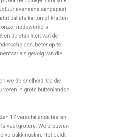
voor de huidige installatie.
tructuur eveneens aangepast.
tst pallets karton of kratten
tie onze medewerkers
 en de stabiliteit van de
onderscheiden, beter op te
mentaar als gevolg van die
elen we de snelheid. Op die
urreren in grote buitenlandse
eden 17 verschillende bieren
elfs veel grotere. We brouwen
e verpakkingslijn. Het geldt