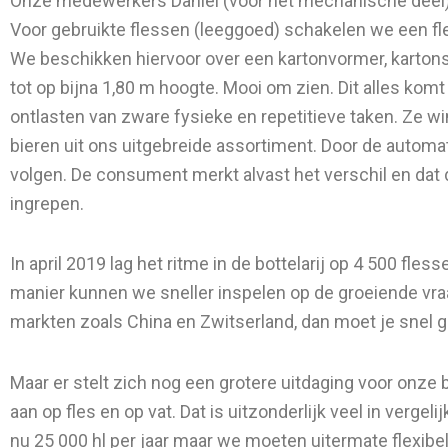
Onze medewerkers Daniel (voor het mechanische deel) en
Voor gebruikte flessen (leeggoed) schakelen we een fle
We beschikken hiervoor over een kartonvormer, kartonslui
tot op bijna 1,80 m hoogte. Mooi om zien. Dit alles kom
ontlasten van zware fysieke en repetitieve taken. Ze win
bieren uit ons uitgebreide assortiment. Door de automat
volgen. De consument merkt alvast het verschil en dat
ingrepen.
In april 2019 lag het ritme in de bottelarij op 4 500 fle
manier kunnen we sneller inspelen op de groeiende vraag
markten zoals China en Zwitserland, dan moet je snel 
Maar er stelt zich nog een grotere uitdaging voor onze 
aan op fles en op vat. Dat is uitzonderlijk veel in ver
nu 25 000 hl per jaar maar we moeten uitermate flexibel 