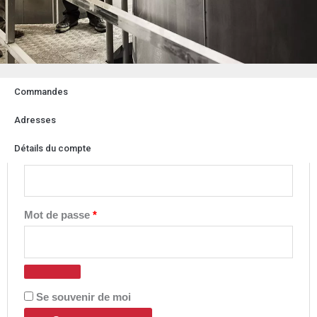
Se connecter
Commandes
Obligatoire
Obligatoire
Obligatoire
Adresses
Détails du compte
Identifiant ou e-mail
*
Mot de passe
*
Se souvenir de moi