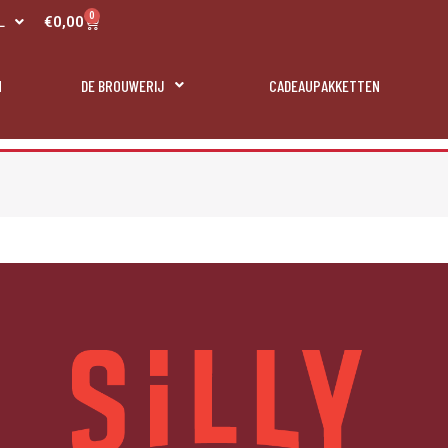
R
0
Winkelwagen
€
0,00
L
N
N
DE BROUWERIJ
CADEAUPAKKETTEN