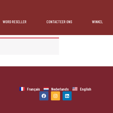
WORD RESELLER
CONTACTEER ONS
WINKEL
Français
Nederlands
English
F
I
L
a
n
i
c
s
n
e
t
k
b
a
e