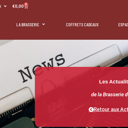
L
0
Panier
€
0,00
R
N
LA BRASSERIE
COFFRETS CADEAUX
ESPA
Les Actuali
de la Brasserie d
Retour aux Act