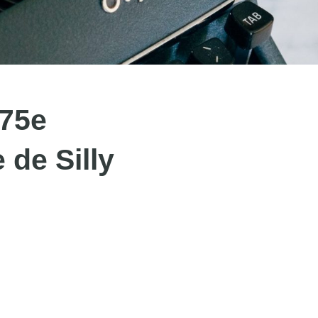
175e
 de Silly